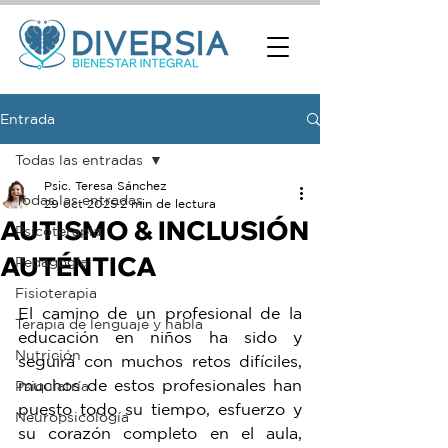
Entrada
Todas las entradas
Psic. Teresa Sánchez
Todas las entradas
29 oct 2025
2 min de lectura
AUTISMO & INCLUSIÓN
Psicoterapia
AUTÉNTICA
Pedagogía
Fisioterapia
El camino de un profesional de la 
Terapia de lenguaje y habla
educación en niños ha sido y 
Nutrición
seguirá con muchos retos difíciles, 
muchos de estos profesionales han 
Psiquiatría
puesto todo su tiempo, esfuerzo y 
Neuropsicología
su corazón completo en el aula, 