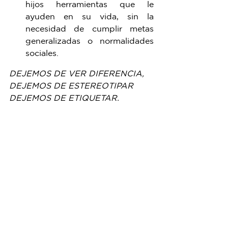
hijos herramientas que le 
ayuden en su vida, sin la 
necesidad de cumplir metas 
generalizadas o normalidades 
sociales. 
DEJEMOS DE VER DIFERENCIA,
DEJEMOS DE ESTEREOTIPAR 
DEJEMOS DE ETIQUETAR.
SOLO ES CUESTION DE 
RESPETAR 
RESPETAR NO ES MIRAR DE 
LEJOS, RESPETAR NO ES 
IGNORAR
Películas recomendables que 
hablan del tema: