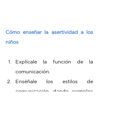
Cómo enseñar la asertividad a los 
niños
Explícale la función de la 
comunicación.
Enséñale los estilos de 
comunicación, dando ejemplos 
de cada uno.
Ayúdalo a identificar qué estilo 
de comunicación ocupa.
Después de identificar su estilo, 