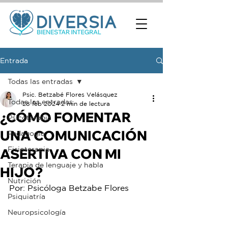
Entrada
Todas las entradas
Psic. Betzabé Flores Velásquez
Todas las entradas
28 feb 2024
2 min de lectura
¿CÓMO FOMENTAR
Psicoterapia
UNA COMUNICACIÓN
Pedagogía
Fisioterapia
ASERTIVA CON MI
Terapia de lenguaje y habla
HIJO?
Nutrición
Por: Psicóloga Betzabe Flores
Psiquiatría
Neuropsicología