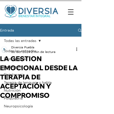
Entrada
Todas las entradas
Diversia Puebla
Todas las entradas
30 oct 2024
2 min de lectura
LA GESTION
Psicoterapia
EMOCIONAL DESDE LA
Pedagogía
Fisioterapia
TERAPIA DE
Terapia de lenguaje y habla
ACEPTACIÓN Y
Nutrición
COMPROMISO
Psiquiatría
Neuropsicología