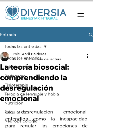
Entrada
Todas las entradas
Psic. Abril Balderas
Todas las entradas
15 oct 2025
2 min de lectura
La teoría biosocial:
Psicoterapia
comprendiendo la
Pedagogía
Fisioterapia
desregulación
Terapia de lenguaje y habla
emocional
Nutrición
La desregulación emocional, 
Psiquiatría
entendida como la incapacidad 
Neuropsicología
para regular las emociones de 