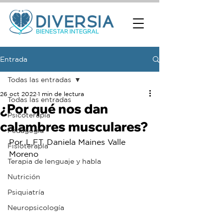
Entrada
Todas las entradas
26 oct 2022
1 min de lectura
Todas las entradas
¿Por qué nos dan
Psicoterapia
calambres musculares?
Pedagogía
Por. L.F.T. Daniela Maines Valle 
Fisioterapia
Moreno
Terapia de lenguaje y habla
Nutrición
Psiquiatría
Neuropsicología