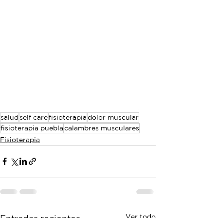
salud
self care
fisioterapia
dolor muscular
fisioterapia puebla
calambres musculares
Fisioterapia
Ver todo
Entradas recientes