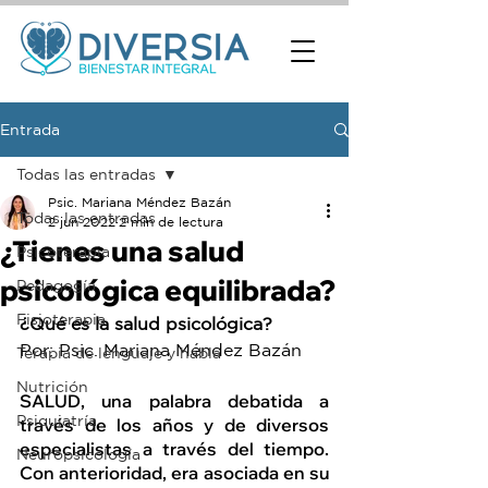
Entrada
Todas las entradas
Psic. Mariana Méndez Bazán
Todas las entradas
2 jun 2022
2 min de lectura
¿Tienes una salud
Psicoterapia
psicológica equilibrada?
Pedagogía
Fisioterapia
¿Qué es la salud psicológica?
Por: Psic. Mariana Méndez Bazán
Terapia de lenguaje y habla
Nutrición
SALUD,
 una palabra debatida a 
Psiquiatría
través de los años y de diversos 
especialistas a través del tiempo. 
Neuropsicología
Con anterioridad, era asociada en su 