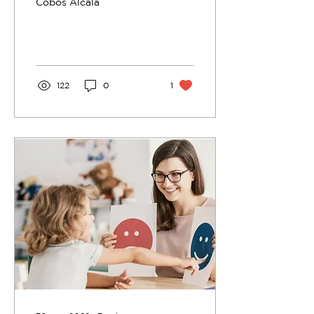
Cobos Alcalá
122
0
1