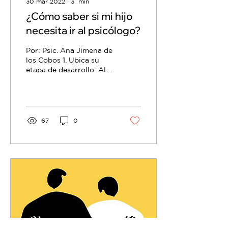
30 mar 2022
∙
3
min
¿Cómo saber si mi hijo
necesita ir al psicólogo?
Por: Psic. Ana Jimena de
los Cobos 1. Ubica su
etapa de desarrollo: Al
ser adultos, podemos
comparar al niño y no
saber exactamente qué...
67
0