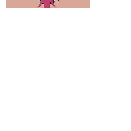
14 feb 2024
∙
4
min
MINDFULNESS: MITOS
Y REALIDADES
Por: Psicóloga Michelle
Sesin Mucho se ha
escuchado sobre esta
maravillosa técnica
tanto en el mundo de la
psicología como en el
mundo...
9
0
Cargar más