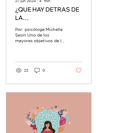
27 jun 2024
∙
4
min
¿QUE HAY DETRAS DE
LA
PROCRASTINACIÓN?
Por: psicóloga Michelle
Sesín Uno de los
mayores objetivos de las
personas en la
actualidad es llevar una
vida productiva, rápida,
con...
22
0