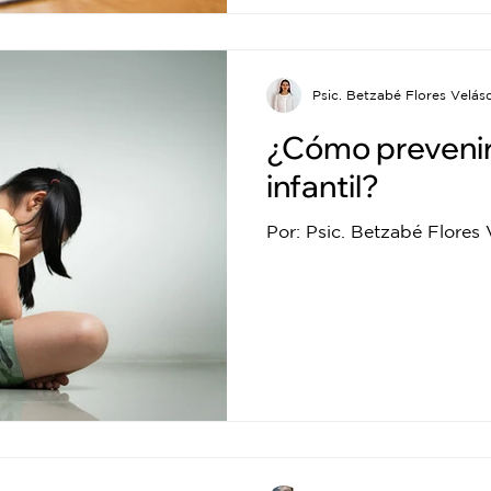
Psic. Betzabé Flores Velás
¿Cómo prevenir 
infantil?
Por: Psic. Betzabé Flores 