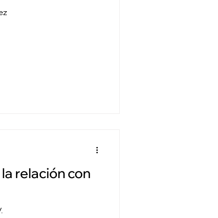
ez
a relación con
.