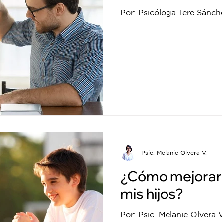
Por: Psicóloga Tere Sánch
Psic. Melanie Olvera V.
¿Cómo mejorar l
mis hijos?
Por: Psic. Melanie Olvera V