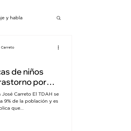
je y habla
 Carreto
as de niños
rastorno por
ción con
a José Carreto El TDAH se
a 9% de la población y es
lica que...