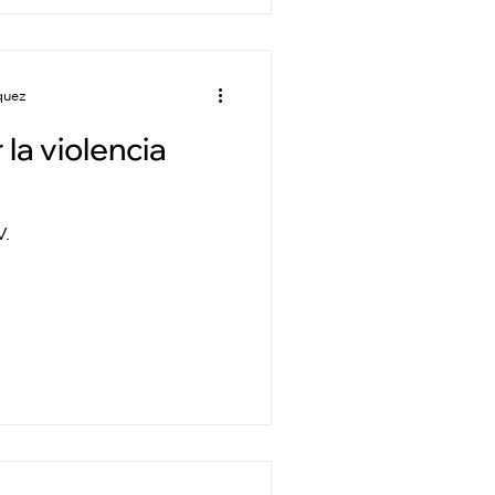
quez
la violencia
V.