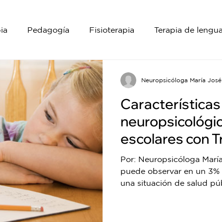
ia
Pedagogía
Fisioterapia
Terapia de lengua
Neuropsicología
Neuropsicóloga María José
Características
neuropsicológic
escolares con T
Déficit de Aten
Por: Neuropsicóloga Marí
Hiperactividad
puede observar en un 3% 
una situación de salud púb