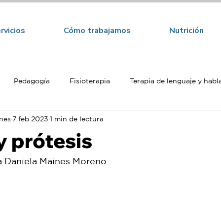
rvicios
Cómo trabajamos
Nutrición
Pedagogía
Fisioterapia
Terapia de lenguaje y habl
ines
7 feb 2023
1 min de lectura
a
y prótesis
ta Daniela Maines Moreno