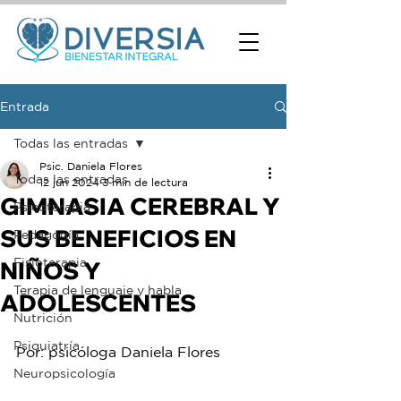
Entrada
Todas las entradas
Psic. Daniela Flores
Todas las entradas
12 jun 2024
3 min de lectura
GIMNASIA CEREBRAL Y
Psicoterapia
SUS BENEFICIOS EN
Pedagogía
Fisioterapia
NIÑOS Y
Terapia de lenguaje y habla
ADOLESCENTES
Nutrición
Psiquiatría
Por: psicóloga Daniela Flores 
Neuropsicología