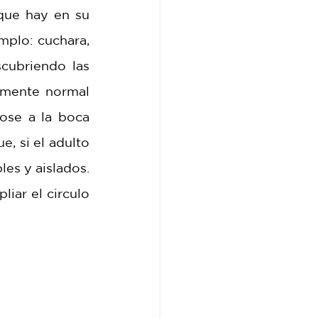
que hay en su 
plo: cuchara, 
cubriendo las 
amente normal 
se a la boca 
, si el adulto 
es y aislados. 
iar el circulo 