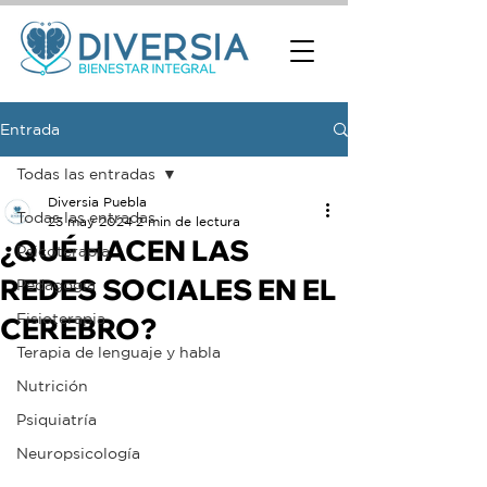
Entrada
Todas las entradas
Diversia Puebla
Todas las entradas
23 may 2024
2 min de lectura
¿QUÉ HACEN LAS
Psicoterapia
REDES SOCIALES EN EL
Pedagogía
Fisioterapia
CEREBRO?
Terapia de lenguaje y habla
Nutrición
Psiquiatría
Neuropsicología