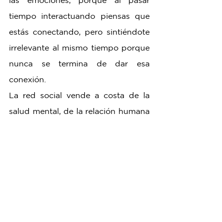
las emociones, porque al pasar 
tiempo interactuando piensas que 
estás conectando, pero sintiéndote 
irrelevante al mismo tiempo porque 
nunca se termina de dar esa 
conexión.
La red social vende a costa de la 
salud mental, de la relación humana 
y del tiempo, que es lo más 
preciado que tenemos como seres. 
Es por esto, que es importante 
tomar en cuenta todos estos 
puntos, y usar las redes con 
responsabilidad, siempre 