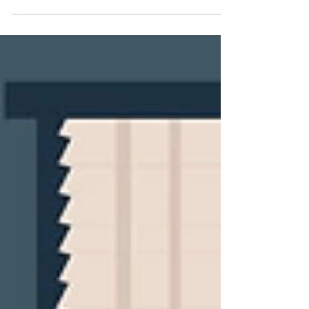
Cuando acudimos a un psicólogo en busca de
apoyo, puede que en algún momento nos
recomiende...