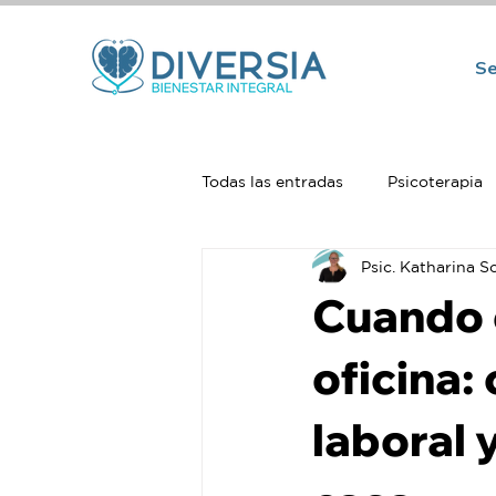
Se
Todas las entradas
Psicoterapia
Psic. Katharina S
Psiquiatría
Neuropsicologí
Cuando e
oficina:
laboral 