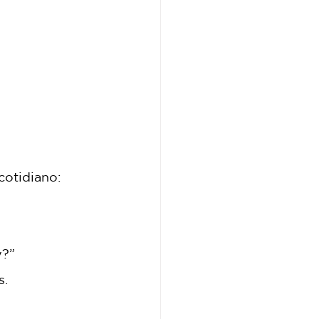
cotidiano:
y?”
s.