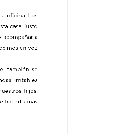
a oficina. Los 
a casa, justo 
y acompañar a 
ecimos en voz 
e, también se 
as, irritables 
estros hijos. 
e hacerlo más 