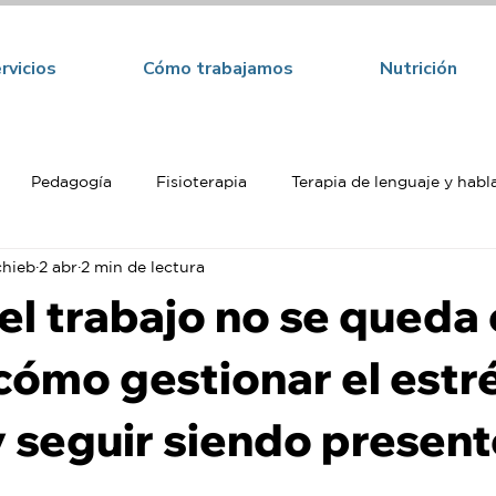
rvicios
Cómo trabajamos
Nutrición
Pedagogía
Fisioterapia
Terapia de lenguaje y habl
chieb
2 abr
2 min de lectura
a
l trabajo no se queda 
 cómo gestionar el estr
y seguir siendo present