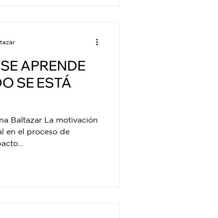
tazar
 SE APRENDE
O SE ESTÁ
na Baltazar La motivación
l en el proceso de
acto...