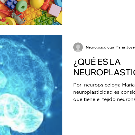
Neuropsicóloga María José
¿QUÉ ES LA
NEUROPLASTI
Por: neuropsicóloga María
neuroplasticidad es cons
que tiene el tejido neurona