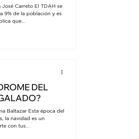
ción con
a José Carreto El TDAH se
a 9% de la población y es
lica que...
NDROME DEL
EGALADO?
na Baltazar Esta época del
s, la navidad es un
e con tus...