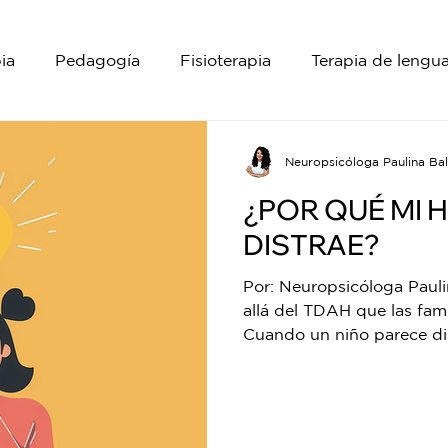
ia
Pedagogía
Fisioterapia
Terapia de lengua
Neuropsicología
Neuropsicóloga Paulina Bal
¿POR QUÉ MI H
DISTRAE?
Por: Neuropsicóloga Pauli
allá del TDAH que las familias deben 
Cuando un niño parece dist