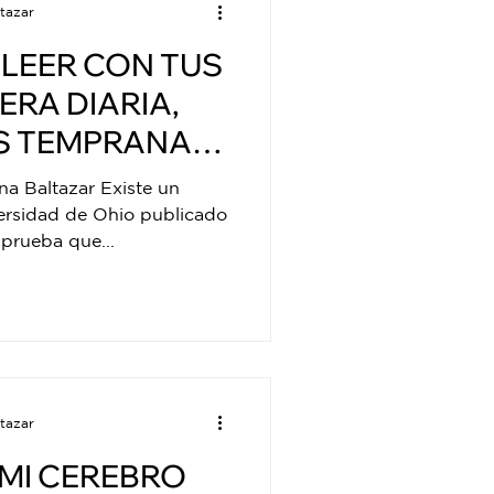
tazar
 LEER CON TUS
ERA DIARIA,
S TEMPRANAS,
na Baltazar Existe un
ROLLO
versidad de Ohio publicado
prueba que...
tazar
 MI CEREBRO