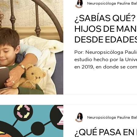
Neuropsicóloga Paulina Bal
¿SABÍAS QUÉ?
HIJOS DE MAN
DESDE EDADE
FAVORECE EL
Por: Neuropsicóloga Pauli
NEURODESAR
estudio hecho por la Uni
en 2019, en donde se com
Neuropsicóloga Paulina Bal
¿QUÉ PASA EN