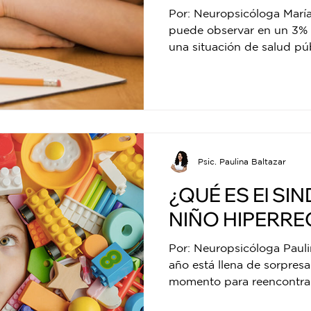
Déficit de Aten
Por: Neuropsicóloga Marí
Hiperactividad
puede observar en un 3% 
una situación de salud púb
Psic. Paulina Baltazar
¿QUÉ ES El SI
NIÑO HIPERR
Por: Neuropsicóloga Pauli
año está llena de sorpresa
momento para reencontrart