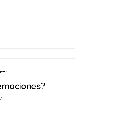
quez
 emociones?
V.