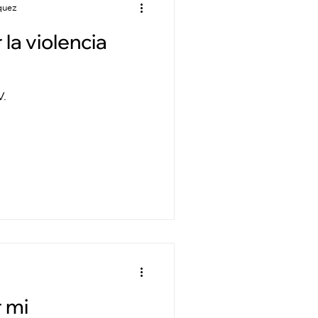
quez
la violencia
V.
 mi