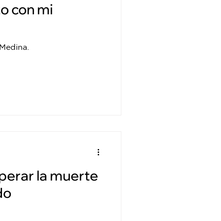
o con mi
 Medina.
perar la muerte
do