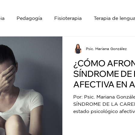
ia
Pedagogía
Fisioterapia
Terapia de lengua
Neuropsicología
Psic. Mariana González
¿CÓMO AFRON
SÍNDROME DE 
AFECTIVA EN 
Por: Psic. Mariana Gonzá
SÍNDROME DE LA CAREN
estado psicológico afect
adulto...