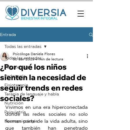
Entrada
Todas las entradas
Psicóloga Daniela Flores
Todas las entradas
30 abr 2025
4 min de lectura
¿Por qué los niños
Psicoterapia
sienten la necesidad de
Pedagogía
Fisioterapia
seguir trends en redes
Terapia de lenguaje y habla
sociales?
Nutrición
Vivimos en una era hiperconectada 
Psiquiatría
donde las redes sociales no solo 
forman parte de la vida adulta, sino 
Neuropsicología
que también han penetrado 