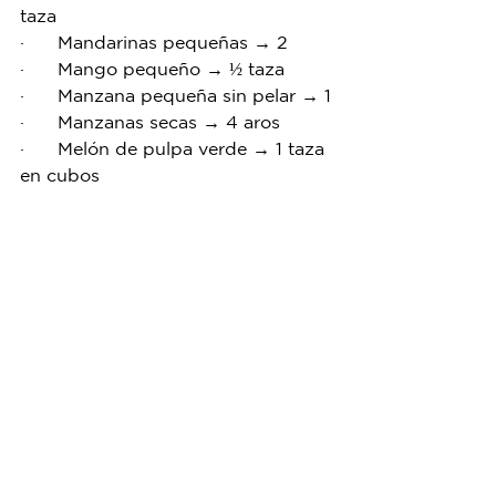
taza
·      Mandarinas pequeñas → 2
·      Mango pequeño → ½ taza
·      Manzana pequeña sin pelar → 1
·      Manzanas secas → 4 aros
·      Melón de pulpa verde → 1 taza 
en cubos
·      Melón pequeño → 1 taza en 
cubos
·      Mora azul→ ¾ de taza
·      Naranja pequeña → 1
·      Nectarina pequeña → 1
·      Papaya → 1 taza en cubos
·      Pasas→ 2 cucharadas 
·      Pera fresca grande → ½
·      Peras enlatadas →½ taza 
·      Piña enlatada→ ½ taza
·      Piña fresca→ ¾ de taza
·      Plátano pequeño→ 1