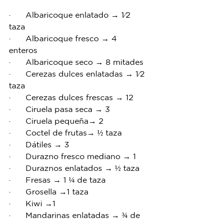
·      Albaricoque enlatado → 1⁄2 
taza
·      Albaricoque fresco → 4 
enteros  
·      Albaricoque seco → 8 mitades
·      Cerezas dulces enlatadas → 1⁄2 
taza
·      Cerezas dulces frescas → 12
·      Ciruela pasa seca → 3
·      Ciruela pequeña→ 2
·      Coctel de frutas→ ½ taza
·      Dátiles → 3
·      Durazno fresco mediano → 1
·      Duraznos enlatados → ½ taza
·      Fresas → 1 ¼ de taza
·      Grosella →1 taza 
·      Kiwi →1
·      Mandarinas enlatadas → ¾ de 