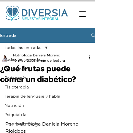
Entrada
Todas las entradas
Nutrióloga Daniela Moreno
Todas las entradas
10 may 2023
2 min de lectura
¿Qué frutas puede
Psicoterapia
comer un diabético?
Pedagogía
Fisioterapia
Terapia de lenguaje y habla
Nutrición
Psiquiatría
Por: Nutrióloga Daniela Moreno 
Neuropsicología
Riolobos