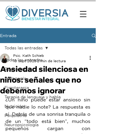
Entrada
Todas las entradas
Psic. Kath Schieb
Todas las entradas
10 sept 2025
2 min de lectura
Ansiedad silenciosa en
Psicoterapia
niños: señales que no
Pedagogía
Fisioterapia
debemos ignorar
Terapia de lenguaje y habla
¿Un niño puede estar ansioso sin 
Nutrición
que nadie lo note? La respuesta es 
sí. Detrás de una sonrisa tranquila o 
Psiquiatría
de un “todo está bien”, muchos 
Neuropsicología
pequeños cargan con 