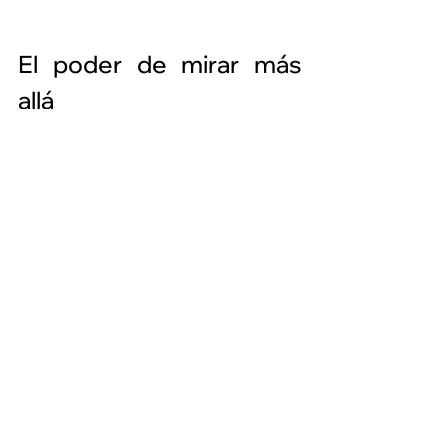
El poder de mirar más 
allá
La ansiedad silenciosa no grita, 
pero pesa. Nuestro reto como 
adultos es escuchar lo que no se 
dice, estar atentos a los pequeños 
cambios y brindar un ambiente 
seguro donde los niños puedan 
sentirse comprendidos.
La infancia también tiene sus 
sombras, y reconocerlas no le quita 
magia: le da la oportunidad de 
brillar con mayor confianza y salud 
emocional.